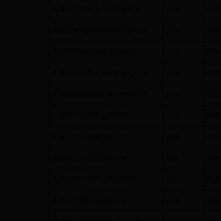
天津市宁河区大北涧沽镇中学
公办
区级
天津市宁河区东棘坨镇赵本中学
公办
区级
天津市宁河区东棘坨镇中学
公办
区级
天津市宁河区丰台镇后棘坨中学
公办
区级
天津市宁河区丰台镇小李庄中学
公办
区级
天津市宁河区丰台镇中学
公办
区级
天津市宁河区廉庄镇中学
公办
区级
天津市宁河区芦台第三中学
公办
区级
天津市宁河区芦台第五中学
公办
区级
天津市宁河区苗庄镇中学
公办
区级