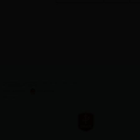
版权所有：天津市教育委员会
主办单位：天津市教育委员会
联系电话：（022）83215060
传真号码：（022）83215030
地址：天津市南开区水上公园北道50号
邮政编码：300074
津教备0073
津ICP备05012482号-2
津公网安备 12010402001281号
网站标识码：1200000009