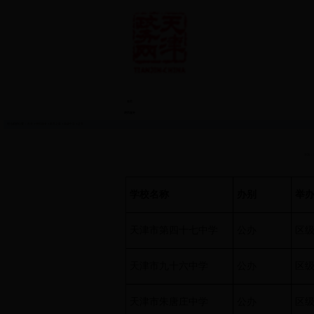
首页
便民服务
您当前的位置：
首页
>
便民服务
>
教育之窗
>
高级中学
> 正文
来源：
学校名称
办别
举
天津市第四十七中学
公办
区
天津市九十六中学
公办
区
天津市朱唐庄中学
公办
区