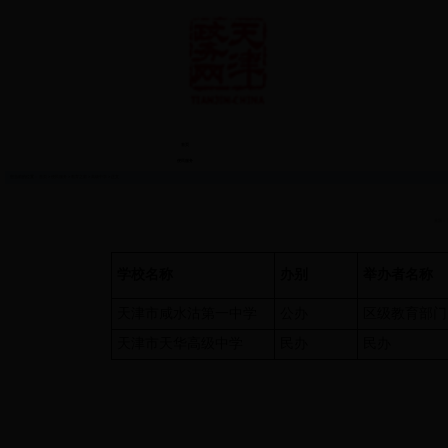
首页
便民服务
您当前的位置：
首页
>
便民服务
>
教育之窗
>
高级中学
> 正文
来源：
学校名称
办别
举办者名称
天津市咸水沽第一中学
公办
区级教育部门
天津市天华高级中学
民办
民办