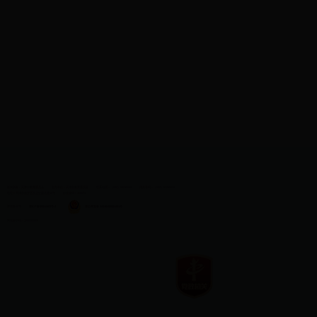
版权所有：天津市教育委员会
主办单位：天津市教育委员会
联系电话：（022）83215060
传真号码：（022）83215030
地址：天津市南开区水上公园北道50号
邮政编码：300074
津教备0073
津ICP备05012482号-2
津公网安备 12010402001281号
网站标识码：1200000009