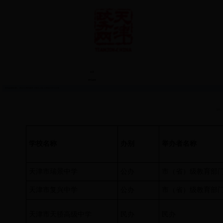
首页
便民服务
您当前的位置：
首页
>
便民服务
>
教育之窗
>
高级中学
> 正文
来源：
学校名称
办别
举办者名称
天津市瑞景中学
公办
市（省）级教育部
天津市复兴中学
公办
市（省）级教育部
天津市天骄高级中学
民办
民办