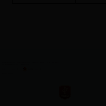
版权所有：天津市教育委员会
主办单位：天津市教育委员会
联系电话：（022）83215060
传真号码：（022）83215030
地址：天津市南开区水上公园北道50号
邮政编码：300074
津教备0073
津ICP备05012482号-2
津公网安备 12010402001281号
网站标识码：1200000009