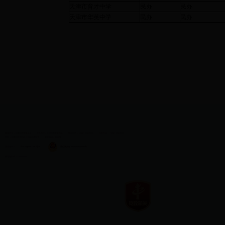
天津市育才中学
民办
民办
天津市华英中学
民办
民办
版权所有：天津市教育委员会
主办单位：天津市教育委员会
联系电话：（022）83215060
传真号码：（022）83215030
地址：天津市南开区水上公园北道50号
邮政编码：300074
津教备0073
津ICP备05012482号-2
津公网安备 12010402001281号
网站标识码：1200000009