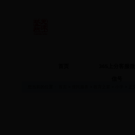
首页
365上分客服微
信号
您当前的位置：
首页
>
便民服务
>
教育之窗
>
小学
> 正