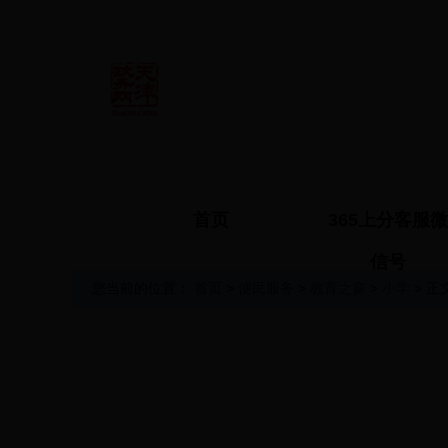
首页
365上分客服微
信号
您当前的位置：
首页
>
便民服务
>
教育之窗
>
小学
> 正