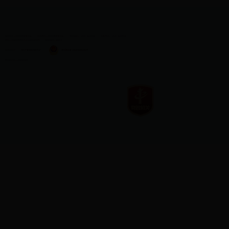
版权所有：天津市教育委员会
主办单位：天津市教育委员会
联系电话：（022）83215060
传真号码：（022）83215030
地址：天津市南开区水上公园北道50号
邮政编码：300074
津教备0073
津ICP备05012482号-2
津公网安备 12010402001281号
网站标识码：1200000009