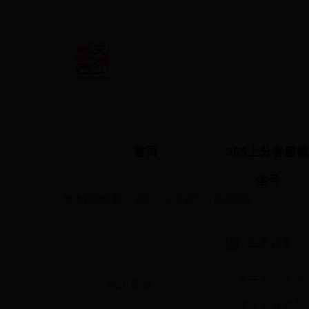
首页
365上分客服微
信号
您当前的位置：
首页
>
公众参与
>
民意调查
公众参与
民意调查
·
关于对《天津
信访举报
·
关于开展对各