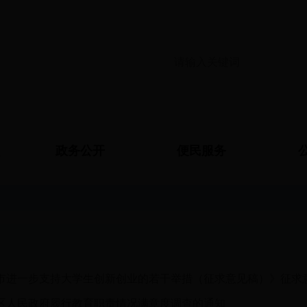
政务公开
便民服务
市进一步支持大学生创新创业的若干举措（征求意见稿）》征求
区人民政府履行教育职责情况满意度调查的通知