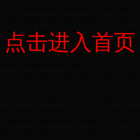
市教育移动互联网应用程序备案管理实施细则（征求意见稿）》
市校外培训机构学费资金管理暂行办法（征求意见稿）》征求意
点击进入首页
育学位资源建设实施方案（2021-2023年）》征求意见
市关于全面加强新时代大中小学劳动教育的若干措施（征求意见
四五”时期天津教育改革发展的意见建议
落实高职百万扩招任务的九项举措（征求意见稿）》公开征求意
市进一步做好中小学生减负工作的实施方案（征求意见稿）》征
津市小区配套幼儿园建设管理办法（征求意见稿）》修改意见的
关于简政便民优化服务 修改和废止部分规章的决定（征求意见稿
市城镇小区配套幼儿园治理工作方案（征求意见稿）》征求意见