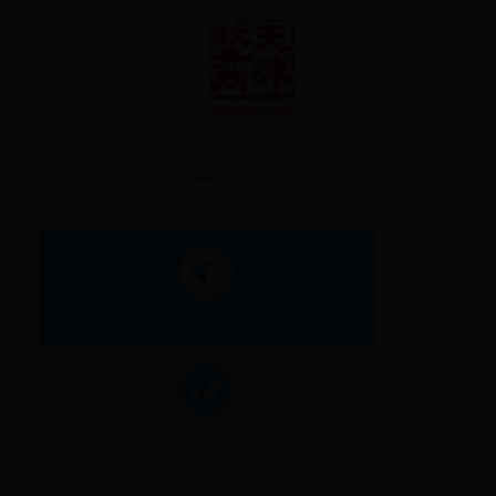
首页
便民服务
您当前的位置：
首页
>
公众参与
>
决策意见征集
> 正文
【进行中】
关于对《天津市高等学校学生食堂管理办法（征求意见稿）》等三个
公 告
公众意见采纳情况反馈