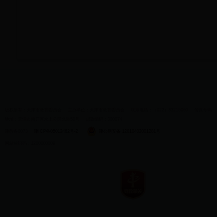
版权所有：天津市教育委员会
主办单位：天津市教育委员会
联系电话：（022）83215060
传真号码：（0
地址：天津市南开区水上公园北道50号
邮政编码：300074
津教备0073
津ICP备05012482号-2
津公网安备 12010402001281号
网站标识码：1200000009