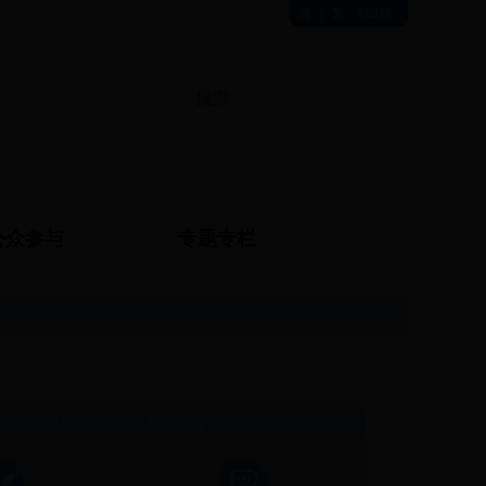
简
|
繁
无障碍
公众参与
专题专栏
）》公开征求意见的公告