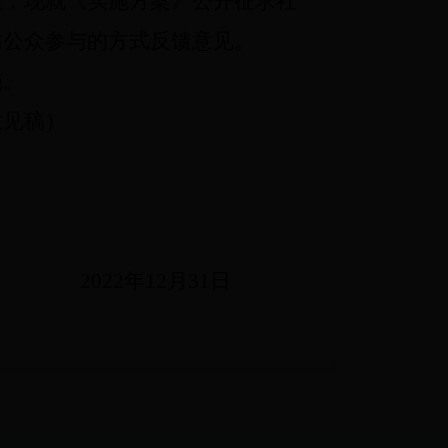
性，现就《实施方案》公开征求社
站公众参与的方式反馈意见。
施。
意见稿）
2022
年
12
月
31
日