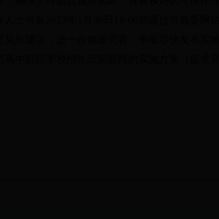
性，确保文件贴合我市实际，具有较好的可操作
界人士可在
2023
年
1
月
30
日
18:00
前通过市教委网
意见和建议，进一步修改完善，争取尽快发布实
范高中阶段学校招生政策照顾的实施方案（征求