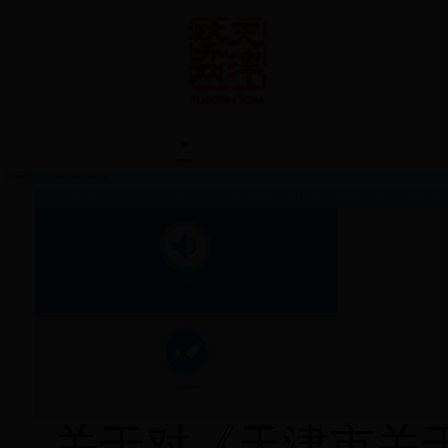
首页
便民服务
您当前的位置：
首页
>
公众参与
>
决策意见征集
> 正文
【进行中】
关于对《天津市关于进一步规范高中阶段学校招生政策照顾的实施方
公 告
公众意见采纳情况反馈
关于对《天津市关