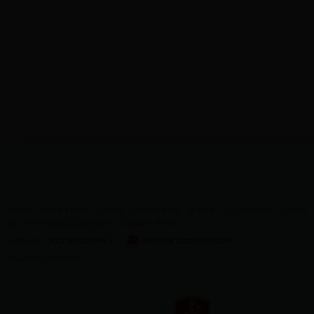
版权所有：天津市教育委员会
主办单位：天津市教育委员会
联系电话：（022）83215060
传真号码：（0
地址：天津市南开区水上公园北道50号
邮政编码：300074
津教备0073
津ICP备05012482号-2
津公网安备 12010402001281号
网站标识码：1200000009