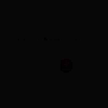
版权所有：天津市教育委员会
主办单位：天津市教育委员会
联系电话：（022）83215060
传真号码：（0
地址：天津市南开区水上公园北道50号
邮政编码：300074
津教备0073
津ICP备05012482号-2
津公网安备 12010402001281号
网站标识码：1200000009