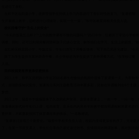
生进行了表彰。
在和平区岳阳道小学，老师带领学生对线上学习内容进行了有针对性的复习。“复课初期
生开展线上教学，适时进行心理辅导，实现‘一生一策’。”和平区教育局相关负责人说。
校长陪餐守护“舌尖上的安全”
“今天的饭菜怎么样？”“上午的数学课有不懂的问题吗？”
25
日中午，红桥区丁字沽小学校
调整。同时，还可以利用用餐间隙和孩子们谈心交流，解答他们在学习、生活上的困惑。”
在红桥区桃花园小学，午饭过后，学生们填写了用餐反馈表，写下自己的意见建议。“今天
除了为学生提供丰富的营养午餐，不少学校还为学生提供了多种用餐方式。“在学校订餐、
人说。
回归校园更有序更亲切更快乐
25
日上午，和平区昆明路小学近
2000
名师生在愉悦的氛围中迎来了复课第一天。为帮助学
式，加强防疫知识宣传。复课首日系列主题教育活动丰富多彩，比如在许愿板列出
6
个主题
梦想。
25
日上午，瑞景中学操场迎来了久违的欢声笑语。这堂体育课上，一教一学，一问一答，
络直播的形式给学生们上课，包括体育、音乐在内的所有学科教学都按照课程标准要求进行
更舒展，大家重新找回了体育课应有的快乐。”一名教师说。
“复课首日呈现三个新变化。”瑞景中学相关负责人说，校园内变得更加有秩序了，无论是
了，在第一节语文课上，学生们分享自己最近读过的书、疫情期间的网课故事，面对面讨论