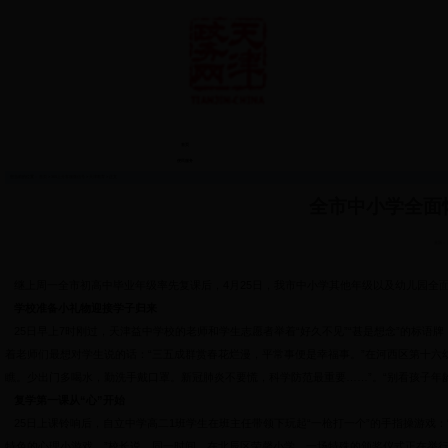
首页
便民服务
您当前的位置：
首页
>
365上分客服微信号
>
天津教育
> 正文
全市中小学全面
来源：
继上周一全市初高中毕业年级率先复课后，
4
月
25
日，我市中小学其他年级以及幼儿园全
学校准备小礼物迎接学子归来
25
日早上
7
时刚过，天津益中学校的老师和学生志愿者举着“好久不见”“甚是想念”的标语
着老师们最想对学生说的话：“三五成群赏春花烂漫，平常事便是幸福事。”在河西区第十六
瞧。少出门多喝水，勤洗手戴口罩。新冠肺炎不要慌，科学防范最重要……”。“别看孩子年
复学第一课从“心”开始
25
日上课铃响后，自立中学高二
1
班学生在班主任带领下玩起“一枪打一个”的手指操游戏
特色的心理小游戏。”校长说。同一时间，在北辰区荣馨小学，一场特殊的颁奖仪式正在举