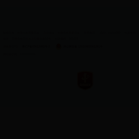
版权所有：天津市教育委员会
主办单位：天津市教育委员会
联系电话：（022）83215060
传真号码：（0
地址：天津市南开区水上公园北道50号
邮政编码：300074
津教备0073
津ICP备05012482号-2
津公网安备 12010402001281号
网站标识码：1200000009