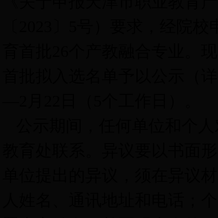
《关于申报天津市职业教育产
〔
2023
〕
5
号）
要求，经院校
育首批
26
个
产教融合专业。
现
首批拟入选名单
予以公示
（
详
—
2
月
22
日（
5
个工作日）。
公示期间，任何单位和个人
教育处联系。异议要以书面形
单位提出的异议，须在异议材
人姓名、通讯地址和电话；个