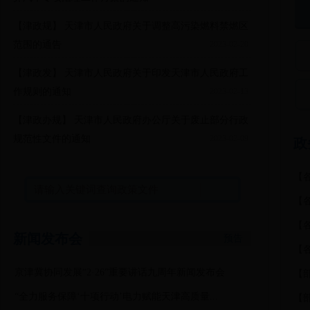
【
津政规
】 天津市人民政府关于调整高污染燃料禁燃区
范围的通告
2023-02-20
【
津政发
】 天津市人民政府关于印发天津市人民政府工
作规则的通知
2023-02-13
【
津政办规
】 天津市人民政府办公厅关于废止部分行政
规范性文件的通知
2023-02-09
政
【
【
【
新闻发布会
预告
【
京津冀协同发展“2·26”重要讲话九周年新闻发布会
【
“全力服务保障‘十项行动’电力赋能天津高质量...
【