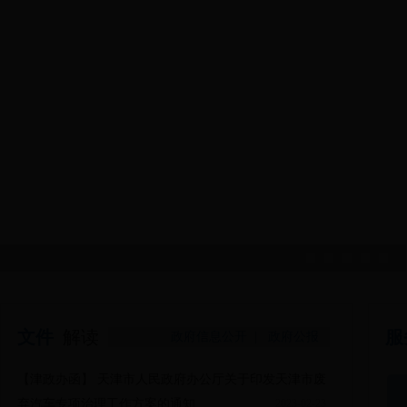
文件
解读
服
政府信息公开 |
政府公报
【
津政办函
】 天津市人民政府办公厅关于印发天津市废
弃汽车专项治理工作方案的通知
2023-02-23