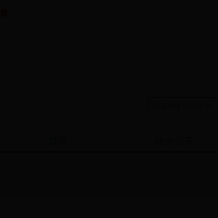
中央政府门户网站
----年--月--日 星期 -
首页
政务公开