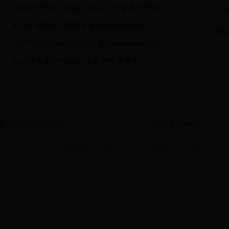
“天津市关于着力推动经济运行一季度良好开局全...
【
第二期“津乐购”消费券发放活动的有关情况
市
《关于健全重特大疾病医疗保险和救助制度的若干...
“2022年天津市中国农民丰收节”新闻发布会
中央政府部门网站
省市政府网站
法律声明
|
网站地图
|
使用帮助
|
关于我们
主办：天津市人民政府办公厅 版权所有© 承办：天津市人民
网站标识码：1200000052
津ICP备05010518号-1
津公网安备