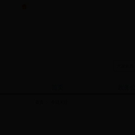
中央政府门户网站
----年--月--日 星期 -
首页
政务
首页
>
今日关注