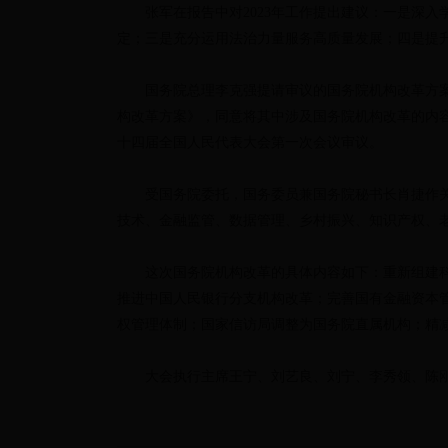
张军在报告中对2023年工作提出建议：一是深入学
定；三是充分运用法治力量服务高质量发展；四是提
国务院总理李克强提请审议的国务院机构改革方
构改革方案》，同意将其中涉及国务院机构改革的内
十四届全国人民代表大会第一次会议审议。
受国务院委托，国务委员兼国务院秘书长肖捷作
技术、金融监管、数据管理、乡村振兴、知识产权、
这次国务院机构改革的具体内容如下：重新组建
推进中国人民银行分支机构改革；完善国有金融资本
权管理体制；国家信访局调整为国务院直属机构；精
大会执行主席王宁、刘艺良、刘宁、李秀领、陈