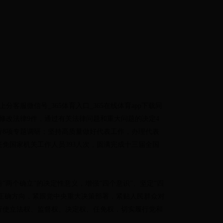
。
服微信号_365体育入口_365在线体育app下载同
修改法律9件，通过有关法律问题和重大问题的决定4
行8项专题调研；坚持高质量做好代表工作，办理代表
任免国家机关工作人员393人次，圆满完成十三届全国
两个确立”的决定性意义，增强“四个意识”、坚定“四
作正确方向，紧跟党中央重大决策部署，紧贴人民群众对
行使立法权、监督权、决定权、任免权，切实履行党和