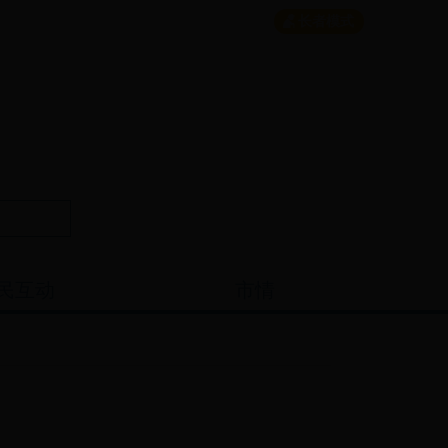
个人中心
|
繁体
English
|
无障碍
长者模式
民互动
市情