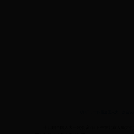
3月7日，十四届全国人大一次会
十四届全国人大一次会议7日下午在北京人民大