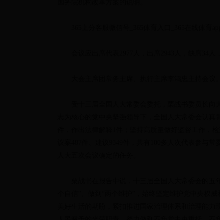
国务院机构改革方案的说明。
365上分客服微信号_365体育入口_365在线
会议应出席代表2977人，出席2943人，缺席3
大会主席团常务主席、执行主席李鸿忠主持会议
受十三届全国人大常委会委托，栗战书委员长向大会
志为核心的党中央坚强领导下，全国人大常委会认真贯
件，作出法律解释1件；坚持高质量做好监督工作，检
议案487件、建议9349件，共有100多人次代表
人大五次会议确定的任务。
栗战书在报告中说，十三届全国人大常委会的五年
个自信”、做到“两个维护”，始终坚定维护党中央权
美好生活的期盼，紧扣推进国家治理体系和治理能力
人民赋予的光荣职责，努力做到不负党中央重托、不