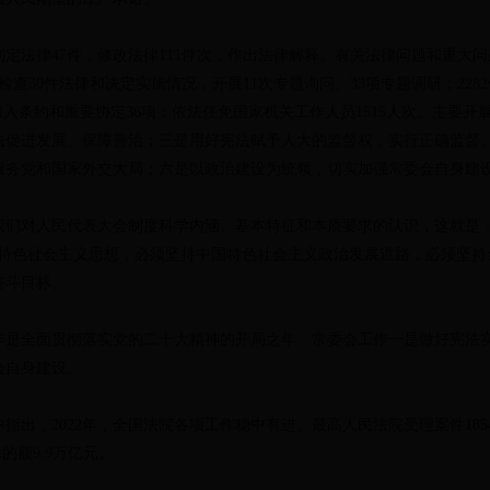
定法律47件，修改法律111件次，作出法律解释、有关法律问题和重大问
检查30件法律和决定实施情况，开展11次专题询问、33项专题调研；228
加入条约和重要协定36项；依法任免国家机关工作人员1515人次。主要
法促进发展、保障善治；三是用好宪法赋予人大的监督权，实行正确监督
服务党和国家外交大局；六是以政治建设为统领，切实加强常委会自身建
们对人民代表大会制度科学内涵、基本特征和本质要求的认识，这就是：
时代中国特色社会主义思想，必须坚持中国特色社会主义政治发展道路，必须
奋斗目标。
3年是全面贯彻落实党的二十大精神的开局之年，常委会工作一是做好宪法
会自身建设。
出，2022年，全国法院各项工作稳中有进。最高人民法院受理案件1854
标的额9.9万亿元。