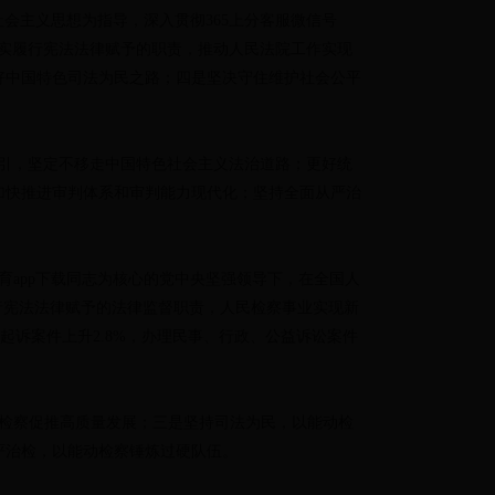
色社会主义思想为指导，深入贯彻365上分客服微信号
，忠实履行宪法法律赋予的职责，推动人民法院工作实现
好中国特色司法为民之路；四是坚决守住维护社会公平
想为指引，坚定不移走中国特色社会主义法治道路；更好统
加快推进审判体系和审判能力现代化；坚持全面从严治
体育app下载同志为核心的党中央坚强领导下，在全国人
行宪法法律赋予的法律监督职责，人民检察事业实现新
理审查起诉案件上升2.8%，办理民事、行政、公益诉讼案件
动检察促推高质量发展；三是坚持司法为民，以能动检
严治检，以能动检察锤炼过硬队伍。