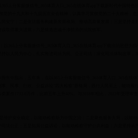
5上分客服微信号_365体育入口_365在线体育app下载新时代中国特
，全面贯彻党的十九大和十九届历次全会精神，认真学习贯彻党的二十大精神
人民安宁；二是依法服务构建新发展格局、推动高质量发展；三是坚持走
建设取得重大进展；六是锻造忠诚干净担当的法院铁军。
：以365上分客服微信号_365体育入口_365在线体育app下载法治思
坚持以人民为中心，扎实推进司法为民、公正司法；深化司法体制改革，
告中指出，五年来，在以365上分客服微信号_365体育入口_365在线
刑事、民事、行政、公益诉讼“四大检察”新格局，践行人民至上，能动履
各类案件1733.6万件，比前五年上升40%。与2018年相比，2022年受
一是维护安全稳定，以能动检察助力中国之治；二是聚焦服务大局，以能
护司法公正；五是拓展公益诉讼，以能动检察守护公共利益；六是坚持从