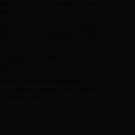
时代中国特色社会主义思想；二是坚决维护国家安全和社会稳
检察铁军。
要部署。党的二十届二中全会审议通过了《党和国家机
机构改革方案》形成的《国务院机构改革方案》提请第
为党和国家机构改革的一项重要任务，重点是加强科学
治政府。
中国证券监督管理委员会调整为国务院直属机构；统筹
优化农业农村部职责；完善老龄工作体制；完善知识产
院设置组成部门仍为26个。