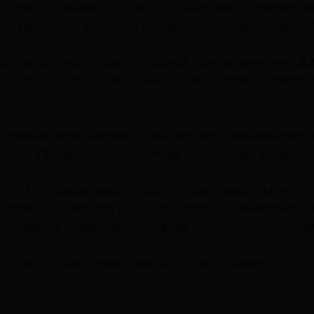
习贯彻365上分客服微信号_365体育入口_365在线体育app下载新
升法律监督能力；五是深化司法体制综合配套改革；六是建设堪当重任的
案的议案指出，中国共产党第二十次全国代表大会对深化机构改革作出重
容提交第十四届全国人民代表大会第一次会议审议。现将根据《党和国家
关于国务院机构改革方案的说明。肖捷在说明中指出，国务院机构改革作
老龄工作等重点领域的机构职责优化和调整，转变政府职能，加快建设法
科学技术部；组建国家金融监督管理总局；深化地方金融监管体制改革；
管理体制；加强金融管理部门工作人员统一规范管理；组建国家数据局；
减中央国家机关人员编制。按照上述方案调整后，除国务院办公厅外，国务
刚、郑栅洁、倪岳峰、景俊海、楼阳生在主席台执行主席席就座。