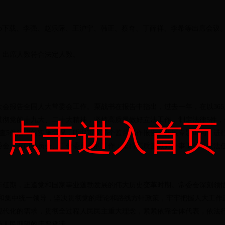
体育app下载、李强、赵乐际、王沪宁、韩正、蔡奇、丁薛祥、李希等出席会议
4人，出席人数符合法定人数。
。
报告全国人大常委会工作。栗战书在报告中指出，过去一年，在以365上分客
彻党的十九大、二十大精神，坚持高质量做好立法工作，制定法律5件，
点击进入首页
查5件法律的实施情况，听取审议23个监督工作报告，开展专题询问，进
参与常委会、专门委员会、工作委员会的工作；坚持高质量做好外事工作；依法
任期，正逢党和国家事业蓬勃发展的伟大历史变革时期。常委会深刻领悟“
威和集中统一领导，坚决贯彻党的理论和路线方针政策，牢牢把握人大工
现代化的需求，贯彻全过程人民民主重大理念，紧紧依靠全体代表，依法
负人民期望的庄严承诺。