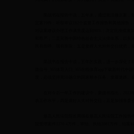
栗战书在报告中说，五年来，通过宪法修正案，制
定案19件；听取审议182个监督工作报告和其他报告，
对议案建议办理工作满意度达到98%；决定批准或者
和尊严；二是完善中国特色社会主义法律体系，以良
民有所呼、我有所应；五是发挥人大对外交往优势，
栗战书在报告中说，五年的实践，进一步深化了我
微信号_365体育入口_365在线体育app下载新
度，必须坚持宪法确立的国家根本任务、发展道路、
在对今后一年工作的建议中，栗战书指出，202
表工作水平；四是做好人大对外交往；五是加强常委
最高人民法院院长周强在最高人民法院工作报告中指
院受理案件3370.4万件，审结、执结3081万件，结案