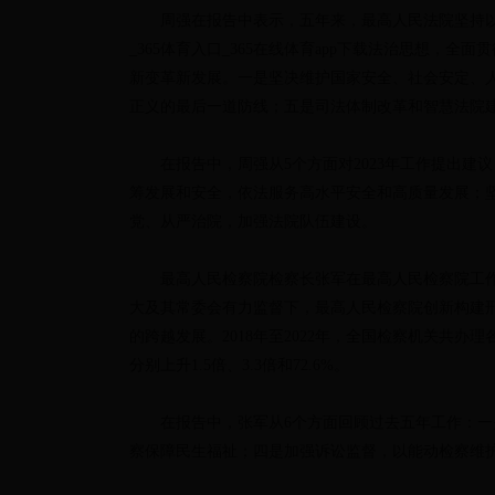
周强在报告中表示，五年来，最高人民法院坚持以36
_365体育入口_365在线体育app下载法治思想
新变革新发展。一是坚决维护国家安全、社会安定、
正义的最后一道防线；五是司法体制改革和智慧法院
在报告中，周强从5个方面对2023年工作提出建议
筹发展和安全，依法服务高水平安全和高质量发展；
党、从严治院，加强法院队伍建设。
最高人民检察院检察长张军在最高人民检察院工作报
大及其常委会有力监督下，最高人民检察院创新构建
的跨越发展。2018年至2022年，全国检察机关共办理
分别上升1.5倍、3.3倍和72.6%。
在报告中，张军从6个方面回顾过去五年工作：
察保障民生福祉；四是加强诉讼监督，以能动检察维