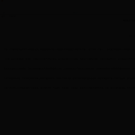
中央政府门户网站
首页
政务公开
首页
>
天津新闻
增强重点产业
来源：
日前，天津银保监局会同市工业和信息化局、市金融局联合印发《保险服务天津市重点产业链工作方案》（以下简称《方案》），提出建立保险服务主办司机制，进一
《方案》提出以集成电路、新材料、生物医药等12条产业链为重点，建立保险服务主办司机制，按照各产业链同步展开、企业分批推进的安排，实现保险公司与产业
最大亮点是建立主办司机制。三部门将统筹确定各产业链保险服务主办司，主办司牵头成立工作组与主办银行协作，加强银行信贷服务和保险保障服务的协同性，体
为深入推进精准对接，工作专班及各区级单位协同打通政策堵点，协调各方撮合对接。指导工作组全面把握企业需求，制定专属服务方案；开展产品创新、模式创新
三部门将定期汇总分析保险服务产业链信息，通过精准对接、产品供给、专业服务、信息报送、附加评价等维度开展考核评价。同时，建立长效创新机制。指导工作