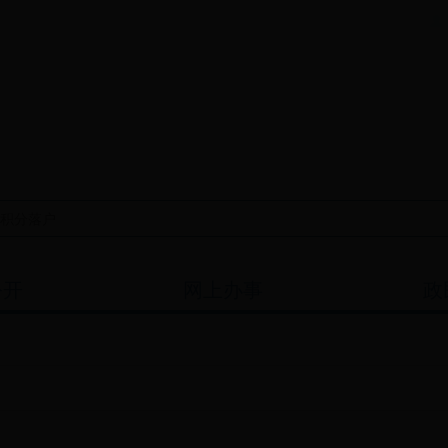
公开
网上办事
政