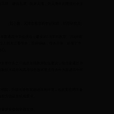
在天津、建设天津、发展天津，为天津全面建设社会主
（刘小鹏，天津市教育科学研究院，助理研究员）
市普通高中学位供给；建设485间学科教室、254间创
费投入四大主要任务，目标明确，任务具体，彰显了市
决心。
案》中主要任务之一就是加强教师队伍建设，提出要通过补
法新技术应用和高考综合改革重点任务作为普通高中师
字校园，升级改造教育基础设施环境，有效支持网络备
转型升级提质赋能需求。
质量发展提供坚强支撑。