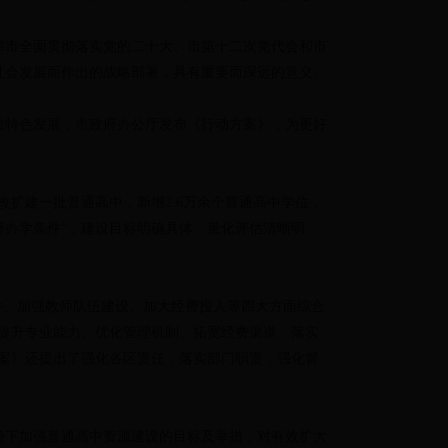
津市全面贯彻落实党的二十大、市第十二次党代会和市
社会发展而作出的战略部署，具有重要而深远的意义。
质特色发展，市政府办公厅发布《行动方案》，为更好
改扩建一批普通高中，新增2.6万余个普通高中学位，
改善办学条件”，建设目标明确具体，量化评估清晰明
件、加强教师队伍建设、加大经费投入等四大方面综合
提升专业能力、优化管理机制、拓宽经费渠道、落实
方案》还提出了强化各区责任，落实部门职责，强化督
势下加强普通高中资源建设的目标及举措，对有效扩大