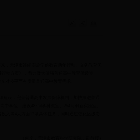
年来，天津市连续实施学前教育两年行动、义务教育优
设行动方案》，着力做大做强普通高中教育优质资
群众对公平而有质量普通高中教育需求。
源建设，完善普通高中发展保障机制，加快推进普通
高中学位，建设485间学科教室、254间创新实验室、
费投入等4大方面12条具体任务，同时通过强化区级责
（何岸，天津市教育科学研究院，副教授）