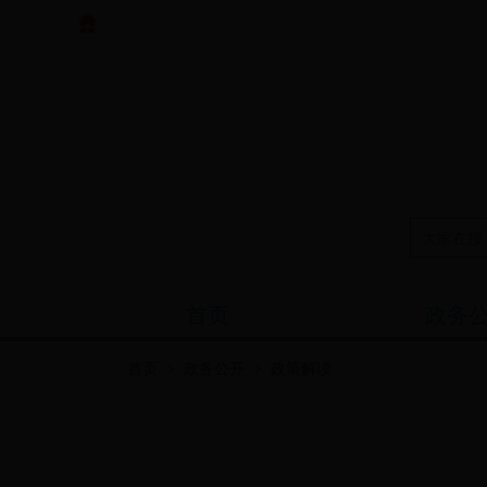
中央政府门户网站
----年--月--日 星期 -
首页
政务
首页
>
政务公开
>
政策解读