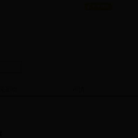
个人中心
|
繁体
English
|
无障碍
长者模式
民互动
市情
读