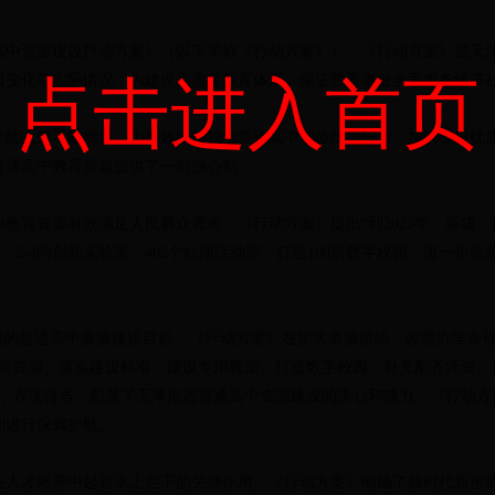
高中资源建设行动方案》（以下简称《行动方案》）。《行动方案》是天
口变化等实际情况，为建设高质量教育体系、保证教育事业全面服务经济
点击进入首页
学龄人口不断增加。为有效缓解我市普通高中学位供给压力，加快促进优
普通高中教育质量提供了一剂强心剂。
教育资源有效满足人民群众需求，《行动方案》提出“到2025年，新建、
、254间创新实验室、402个社团活动室，打造100所数字校园，进一步
期间的普通高中资源建设目标，《行动方案》在扩大资源供给、改善办学条
优质资源、落实建设标准、建设专用教室、打造数字校园、补充配齐师资、
力，方法得当，彰显了天津推进普通高中资源建设的决心和魄力。《行动
利进行保驾护航。
在人才培养中起着承上启下的关键作用。《行动方案》明确了新时代新形