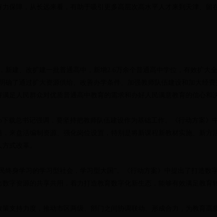
有力保障，从长远来看，有助于吸引更多高层次高水平人才来到天津、留
年，新建、改扩建一批普通高中，新增2.6万余个普通高中学位，有效扩大全
园”，明确了通过扩大资源供给、改善办学条件、加强教师队伍建设和加大经
好满足人民群众对优质普通高中教育的需求和办好人民满意教育的信心和
线体育app下载总书记强调，要坚持把教师队伍建设作为基础工作。《行动方
措，来盘活编制资源、强化岗位设置，特别是将新课程新教材实施、新方
人方式改革。
全民终身学习的学习型社会，学习型大国”。《行动方案》中提出了打造数
出数字资源的共享共用，着力打造教育数字化新生态，能够有效满足教育
政策支持力度，推动市区两级、部门之间协调联动、形成合力，为教育高