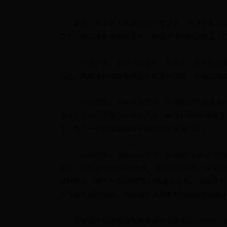
近日，天津市人民政府办公厅发布《天津市普通
委十二届二次全会部署要求，根据天津功能定位及人
《行动方案》坚持问题导向。近年来，高中阶段
满足人民群众对优质普通高中教育的需求、全面提高
《行动方案》坚持目标导向。为保障我市普通高中
有效扩大全市普通高中学位供给；建设485间学科教室
了，为下一步的资源建设行动提供了正确引导。
《行动方案》坚持行动导向。为实现“十四五”
施策，并配套“优化学校布局、盘活现有资源、共享
奖补政策、建立补偿机制”等12项具体措施，措施有
导考核等保障措施，为确保普通高中资源建设行动顺
普通高中教育是国民教育体系的重要组成部分，