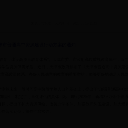
来源：市教委
发布时间：2023-01-19 11:19
津市普通高中资源建设行动方案的通知
展教育，建设高质量教育体系”。天津市委、市政府高度重视教育民生，近
育学位资源供需矛盾。近日，天津市政府颁布了《天津市普通高中资源建
教育高质量体系、办好人民满意的教育的重要举措，能够更好地满足人民
学测算未来一段时间高中阶段学龄人口的基础上，提出了“加强普通高中资
瞻性。制定了可量化评估的具体目标，即到2025年，新增2.6万余个普通
上述目标，提出了扩大资源供给、改善办学条件、加强教师队伍建设、加大经
工作落实到位，操作性非常强。