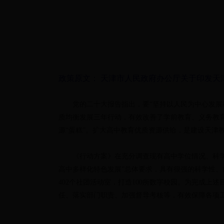
政策原文：
天津市人民政府办公厅关于印发天
党的二十大报告指出，要“坚持以人民为中心发
质均衡发展三年行动，有效改善了学前教育、义务教
源“蛋糕”。扩大高中教育优质资源供给，是建设天津
《行动方案》在充分调查现有高中学位情况、科
高中多样化特色发展”总体要求，具有很强的科学性、前
402个社团活动室，打造100所数字校园。为完成
任、落实部门职责、加强督导考核等，有效保障各项