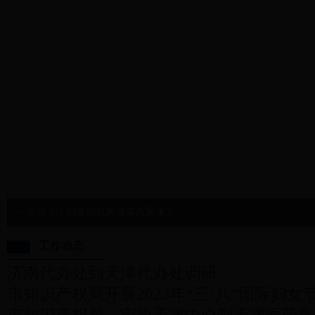
一图速览！国务院机构改革方案来了
工作动态
济南代办处到天津代办处调研
市知识产权局开展2023年“三·八”国际妇女节暨贯
市知识产权局、审协天津中心到天津医药集团开展知识