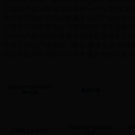
市知识产权局陈继江副局长一行指导“茶淀玫瑰香葡
北辰区市场监管局高效服务知识产权创造助力区内高校
北辰区市场监管局赴河西法院开展交流研讨
市知识产权局组织开展学雷锋志愿服务活动
宁河区知识产权局部门联合 服务企业 纾难
郭文强副局长带队到市商务服务协会开展调
最全！一图读懂2023年《政府工作报告》
国家知识产权局专利局天
商标申请
津代办处
天津市知识产权试点单位
天
天津网上办事大厅
认定