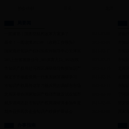
协众信创
三元
北洋
和平区市场监管局成功调解一起商标侵权纠纷
局要闻
一图速览！国务院机构改革方案来了
2023-03-09
济南
最全！一图读懂2023年《政府工作报告》
2023-03-06
市知识产
国家海外知识产权纠纷应对指导中心天津滨海分中心跨境电...
2023-02-27
市知识产
365上分客服微信号_365体育入口_365在线体育app下载在中共中央政治局第三次集体学习时强调 切实加强基...
2023-02-22
市知识产
市知识产权局赴河西区调研指导数据知识产权保护工作
2023-02-15
北辰区市
保定市市场监管局一行来东丽区调研学习
2023-02-15
北辰
市知识产权局传达学习杨兵同志调研市市场监管委座谈会精神​
2023-02-13
市知
北辰区举办国家知识产权强市建设试点城市揭牌仪式暨建设...
2023-02-10
宁河区
戴东强同志赴市知识产权局调研并参加年度重点工作座谈会
2023-02-08
郭文强
我市召开民营企业知识产权保护座谈会
2023-02-08
国家海外
办事指南