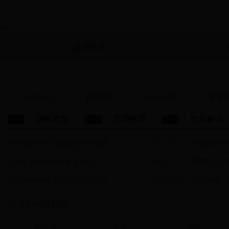
政务公开
市知识产权局赴河西区调研指导数据知识产权保护工作
机关介绍
领导信息
内设机构
直属
国家政策
市级政策
政策解读
专利侵权纠纷行政裁决办事指南
2022-05-17
专利权质押
专利实施许可合同备案办法
2022-05-17
国家知识产权局
规范商标申请注册行为若干规定
2022-05-17
集体商标、
专利代理机构
易企创
浆果
君砚